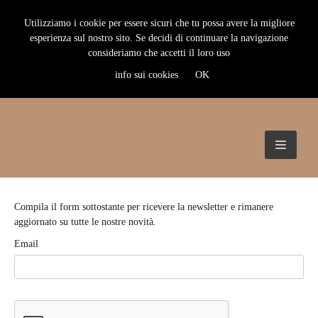
Utilizziamo i cookie per essere sicuri che tu possa avere la migliore
esperienza sul nostro sito. Se decidi di continuare la navigazione
consideriamo che accetti il loro uso
info sui cookies
OK
TOGG
NAVIG
Compila il form sottostante per ricevere la newsletter e rimanere
aggiornato su tutte le nostre novità.
Email